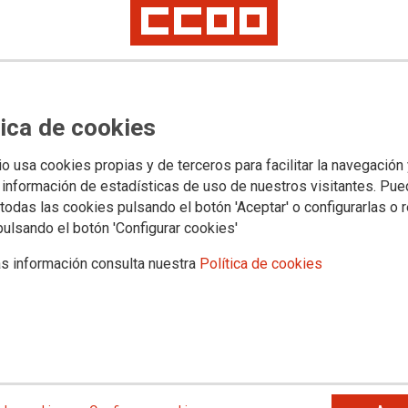
o
Salud laboral y medio ambiente
Jóvenes
Mujeres
Política social y migraci
 La Penilla convoca varias
tica de cookies
protesta por el ERE y amenaza
io usa cookies propias y de terceros para facilitar la navegación
da
 información de estadísticas de uso de nuestros visitantes. Pu
todas las cookies pulsando el botón 'Aceptar' o configurarlas o 
s, una concentración el 19 de mayo ante la Delegación y una
pulsando el botón 'Configurar cookies'
s información consulta nuestra
Política de cookies