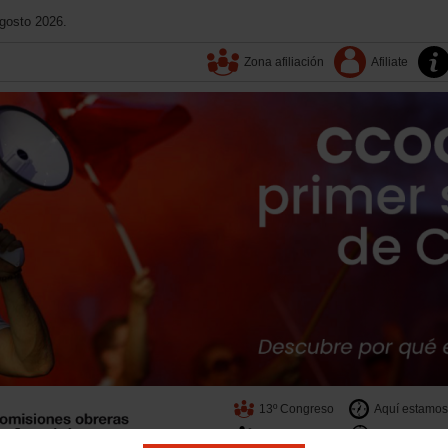
gosto 2026.
Zona afiliación
Afiliate
13º Congreso
Aquí estamos
Tu sindicato
Contacta