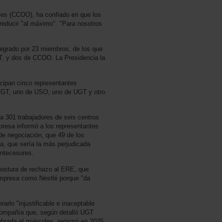
lles (CCOO), ha confiado en que los
reducir "al máximo". "Para nosotros
tegrado por 23 miembros, de los que
T, y dos de CCOO. La Presidencia la
cipan cinco representantes
e CGT, uno de USO, uno de UGT y otro
 301 trabajadores de seis centros
presa informó a los representantes
 de negociación, que 49 de los
ra, que sería la más perjudicada
ontecesures.
 postura de rechazo al ERE, que
empresa como Nestlé porque "da
rarlo "injustificable e inaceptable
compañía que, según detalló UGT
ebrada el miércoles, registró en 2025