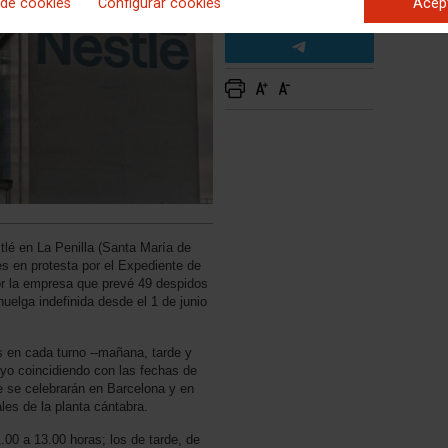
 de cookies
Configurar cookies
Acep
tlé en La Penilla (Santa María de
s en protesta por el Expediente de
r la empresa que prevé 49 despidos
uelga indefinida desde el 1 de junio
 en cada turno --mañana, tarde y
ayo coincidiendo con las fechas de
e se celebrarán en Barcelona y en
les de la planta cántabra.
.00 a 13.00 horas; los de tarde, de