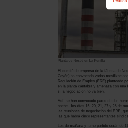
Política
Planta de Nestlé en La Penilla
El comité de empresa de la fábrica de Nes
Cayón) ha convocado varias movilizacione
Regulación de Empleo (ERE) planteado po
en la planta cántabra y amenaza con una h
si la negociación no va bien.
Así, se han convocado paros de dos horas
noche-- los días 15, 20, 21, 27 y 28 de m
las reuniones de negociación del ERE, qu
las que habrá cinco representantes sindica
Los de mañana y turno partido serán de 11