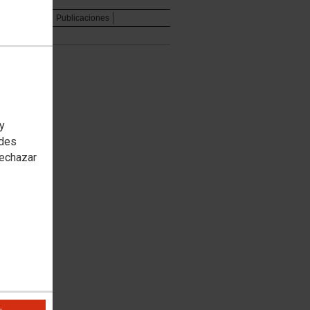
ones
Agenda
Publicaciones
 y
edes
rechazar