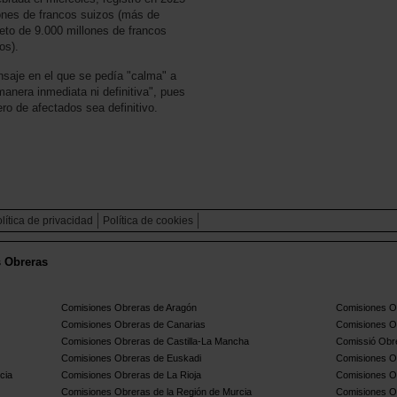
ones de francos suizos (más de
neto de 9.000 millones de francos
os).
nsaje en el que se pedía "calma" a
manera inmediata ni definitiva", pues
ro de afectados sea definitivo.
lítica de privacidad
Política de cookies
s Obreras
Comisiones Obreras de Aragón
Comisiones Ob
Comisiones Obreras de Canarias
Comisiones O
Comisiones Obreras de Castilla-La Mancha
Comissió Obre
Comisiones Obreras de Euskadi
Comisiones O
cia
Comisiones Obreras de La Rioja
Comisiones O
Comisiones Obreras de la Región de Murcia
Comisiones O