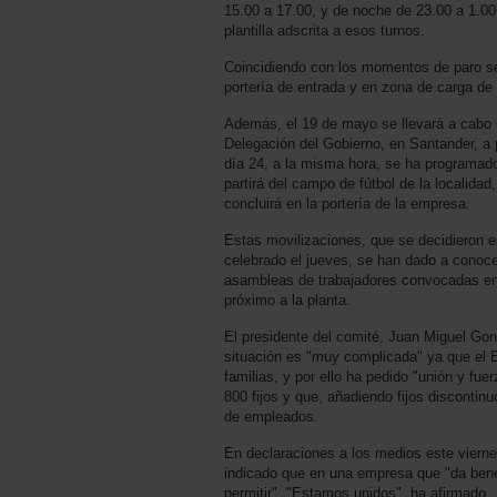
15.00 a 17.00, y de noche de 23.00 a 1.00
plantilla adscrita a esos turnos.
Coincidiendo con los momentos de paro se
portería de entrada y en zona de carga de
Además, el 19 de mayo se llevará a cabo 
Delegación del Gobierno, en Santander, a p
día 24, a la misma hora, se ha programad
partirá del campo de fútbol de la localidad,
concluirá en la portería de la empresa.
Estas movilizaciones, que se decidieron en
celebrado el jueves, se han dado a conocer
asambleas de trabajadores convocadas en e
próximo a la planta.
El presidente del comité, Juan Miguel Gon
situación es "muy complicada" ya que el E
familias, y por ello ha pedido "unión y fuer
800 fijos y que, añadiendo fijos discontin
de empleados.
En declaraciones a los medios este vierne
indicado que en una empresa que "da ben
permitir". "Estamos unidos", ha afirmado.