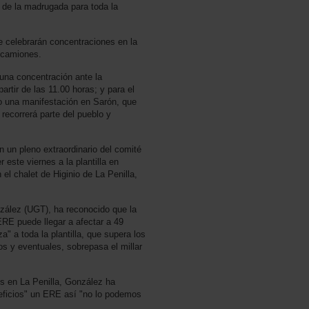
 de la madrugada para toda la
 celebrarán concentraciones en la
 camiones.
una concentración ante la
artir de las 11.00 horas; y para el
o una manifestación en Sarón, que
 recorrerá parte del pueblo y
 un pleno extraordinario del comité
 este viernes a la plantilla en
l chalet de Higinio de La Penilla,
zález (UGT), ha reconocido que la
RE puede llegar a afectar a 49
za" a toda la plantilla, que supera los
uos y eventuales, sobrepasa el millar
s en La Penilla, González ha
eficios" un ERE así "no lo podemos