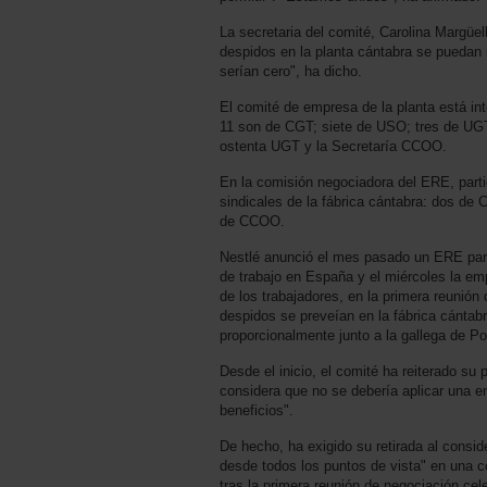
La secretaria del comité, Carolina Margüe
despidos en la planta cántabra se puedan 
serían cero", ha dicho.
El comité de empresa de la planta está in
11 son de CGT; siete de USO; tres de UG
ostenta UGT y la Secretaría CCOO.
En la comisión negociadora del ERE, parti
sindicales de la fábrica cántabra: dos d
de CCOO.
Nestlé anunció el mes pasado un ERE para
de trabajo en España y el miércoles la em
de los trabajadores, en la primera reunión
despidos se preveían en la fábrica cántab
proporcionalmente junto a la gallega de P
Desde el inicio, el comité ha reiterado su
considera que no se debería aplicar una 
beneficios".
De hecho, ha exigido su retirada al conside
desde todos los puntos de vista" en una 
tras la primera reunión de negociación cel