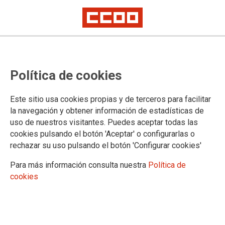
INDUSTRIA
Los paros coincidentes con la
Política de cookies
negociación del ERE de Nestlé se
inician con un respaldo total de la
Este sitio usa cookies propias y de terceros para facilitar
la navegación y obtener información de estadísticas de
plantilla en La Penilla
uso de nuestros visitantes. Puedes aceptar todas las
cookies pulsando el botón 'Aceptar' o configurarlas o
El comité de empresa de la fábrica cántabra valora “la unidad total contra
rechazar su uso pulsando el botón 'Configurar cookies'
el ERE” en el segundo día de su negociación
Para más información consulta nuestra
Política de
15/05/2026.
cookies