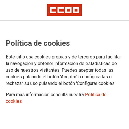
ENSEÑANZA
CCOO exige que el nombramiento
Política de cookies
de inspectores en Educación se
rija por igualdad, mérito y
Este sitio usa cookies propias y de terceros para facilitar
la navegación y obtener información de estadísticas de
capacidad para acabar con el
uso de nuestros visitantes. Puedes aceptar todas las
cookies pulsando el botón 'Aceptar' o configurarlas o
clientelismo
rechazar su uso pulsando el botón 'Configurar cookies'
La Federación de Enseñanza ha señalado que la provisión a dedo ya fue
Para más información consulta nuestra
Política de
declarada ilegal por el TSJC y ha matizado que la Consejería ahora tiene
que regular la Inspección tras la imposición ministerial, vía Real Decreto,
cookies
de febrero de 2026
Conchi Sánchez: “Es intolerable que haya inspectores que nunca se han
presentado a una oposición o que, suspendiendo, mantienen sus
puestos y hasta ocupan cargos de responsabilidad”