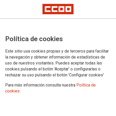
UNIÓN REGIONAL
CCOO inicia una ronda de
Política de cookies
reuniones con partidos políticos
para recabar compromisos sobre
Este sitio usa cookies propias y de terceros para facilitar
la navegación y obtener información de estadísticas de
la revisión de las Zonas de Gran
uso de nuestros visitantes. Puedes aceptar todas las
cookies pulsando el botón 'Aceptar' o configurarlas o
Afluencia Turística
rechazar su uso pulsando el botón 'Configurar cookies'
El sindicato traslada a las fuerzas políticas la problemática que suponen
Para más información consulta nuestra
Política de
estas zonas tanto en el empleo como en el pequeño comercio
cookies
Rosa Mantecón: “La defensa del comercio local y la promoción de la
actividad turística deben ir de la mano de la protección de los derechos
laborales”
18/06/2026.