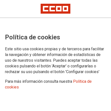
SERVICIOS A LA CIUDADANÍA
CCOO denuncia la caída de parte
Política de cookies
del techo sobre los puestos de
trabajo de la oficina de Servicios
Este sitio usa cookies propias y de terceros para facilitar
la navegación y obtener información de estadísticas de
Sociales de Cazoña
uso de nuestros visitantes. Puedes aceptar todas las
cookies pulsando el botón 'Aceptar' o configurarlas o
El sindicato ha advertido que “solo la suerte ha decidido que no haya que
rechazar su uso pulsando el botón 'Configurar cookies'
lamentar daños personales” en esta Unidad de Trabajo Social (UTS) del
Ayuntamiento de Santander
Para más información consulta nuestra
Política de
La Sección Sindical de CCOO en el consistorio denuncia la situación de
abandono, desidia generalizada e improvisación en la conservación y
cookies
mantenimiento de numerosos centros de trabajo y oficinas municipales
26/06/2026.