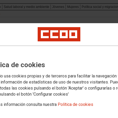
o
Salud laboral y medio ambiente
Jóvenes
Mujeres
Política social y migraci
s
10.12.2025
LEY ORGÁNICA DE GARANTÍA INTEGRAL DE LA LIBERTAD SEXUAL
Ley Orgánica 10/2022, de 6 de septiembre, de garantía i
Ver documento
tica de cookies
io usa cookies propias y de terceros para facilitar la navegación
 información de estadísticas de uso de nuestros visitantes. Pu
todas las cookies pulsando el botón 'Aceptar' o configurarlas o 
08.10.2018
pulsando el botón 'Configurar cookies'
LEY SOBRE INFRACCIONES Y SANCIONES EN EL ORDEN SOCIAL.
s información consulta nuestra
Política de cookies
Real Decreto Legislativo 5/2000, de 4 de agosto, por el
Ley sobre Infracciones y Sanciones en el Orden Social