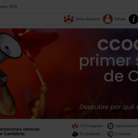
osto 2026.
Zona afiliación
Afiliate
13º Congreso
Aquí estamos
Tu sindicato
Contacta