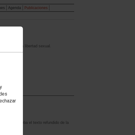
ones
Agenda
Publicaciones
ntegral de la libertad sexual.
 y
edes
rechazar
 que se aprueba el texto refundido de la
.