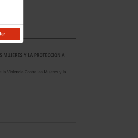
tar
S MUJERES Y LA PROTECCIÓN A
e la Violencia Contra las Mujeres y la