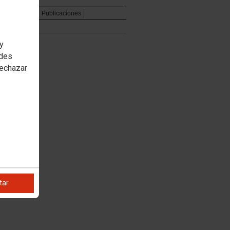
ones
Agenda
Publicaciones
 y
edes
rechazar
tar