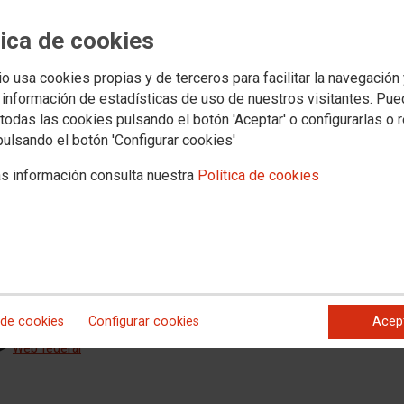
o
Salud laboral y medio ambiente
Jóvenes
Mujeres
Política social y migraci
tica de cookies
io usa cookies propias y de terceros para facilitar la navegación
CCOO del Hábitat de Cantabria
 información de estadísticas de uso de nuestros visitantes. Pu
todas las cookies pulsando el botón 'Aceptar' o configurarlas o 
Secretario general: Roberto Caso
pulsando el botón 'Configurar cookies'
Teléfono: 942 22 13 93
s información consulta nuestra
Política de cookies
►
Web federal
Federación de Enseñanza de Cantabria
Secretaria general: Conchi Sánchez
Teléfono: 942 36 73 37
 de cookies
Configurar cookies
Acep
►
Web federal