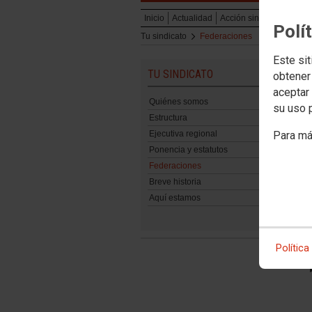
Inicio
Actualidad
Acción sindical y emple
Polí
Tu sindicato
Federaciones
Este sit
TU SINDICATO
obtener
aceptar 
Quiénes somos
su uso 
Estructura
Ejecutiva regional
Para má
Ponencia y estatutos
Federaciones
Breve historia
Aquí estamos
Política