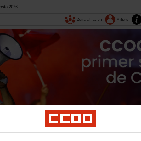
osto 2026.
Zona afiliación
Afiliate
13º Congreso
Aquí estamos
Tu sindicato
Contacta