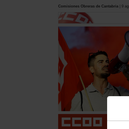
Comisiones Obreras de Cantabria
| 9 ag