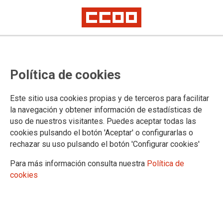
Planes de Igualdad, una
Política de cookies
herramienta imprescindible en
cualquier empresa
Este sitio usa cookies propias y de terceros para facilitar
la navegación y obtener información de estadísticas de
uso de nuestros visitantes. Puedes aceptar todas las
CCOO de Cantabria tiene en marcha un servicio de
cookies pulsando el botón 'Aceptar' o configurarlas o
Asesoramiento Técnico y apoyo a la representación sindical
rechazar su uso pulsando el botón 'Configurar cookies'
en la negociación e implementación de planes de igualdad
en Cantabria subvencionado por la Consejería de Inclusión
Para más información consulta nuestra
Política de
Social, Juventud, Familias e Igualdad del Gobierno de
cookies
Cantabria
10/02/2026.