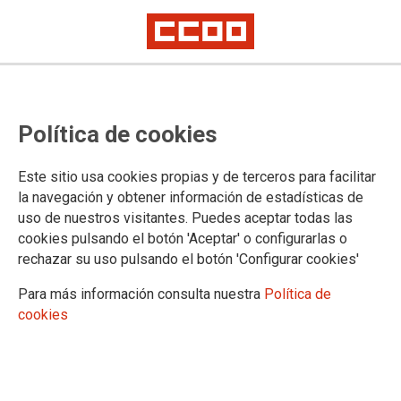
SERVICIOS A LA CIUDADANÍA
CCOO critica el cinismo de MARE
Política de cookies
que renueva su distintivo de
Igualdad del Ministerio mientras
Este sitio usa cookies propias y de terceros para facilitar
la navegación y obtener información de estadísticas de
tiene desestimado su II Plan de
uso de nuestros visitantes. Puedes aceptar todas las
cookies pulsando el botón 'Aceptar' o configurarlas o
Igualdad
rechazar su uso pulsando el botón 'Configurar cookies'
La Sección Sindical de CCOO en la empresa pública ha señalado que
Para más información consulta nuestra
Política de
hace casi dos años que la Dirección General de Trabajo notificó a la
empresa pública que el Plan de Igualdad no estaba adaptado al Real
cookies
Decreto 901/2020
Nacho Modinos: “la adaptación pasa por realizar una auditoría retributiva
y una valoración de los puestos de trabajo existentes”