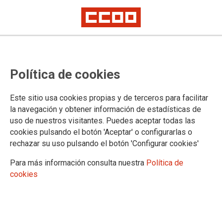
DESEMPLEO
CCOO estima que los datos del
Política de cookies
paro son optimistas pero alerta
de que una de cada tres paradas
Este sitio usa cookies propias y de terceros para facilitar
la navegación y obtener información de estadísticas de
es mujer de más de 45 años
uso de nuestros visitantes. Puedes aceptar todas las
cookies pulsando el botón 'Aceptar' o configurarlas o
La afiliación vuelve a batir récords al ser el mejor mes de febrero de la
rechazar su uso pulsando el botón 'Configurar cookies'
serie histórica con 229.751 personas afiliadas a la Seguridad Social
Laura Lombilla: “Los datos del empleo y de la afiliación son positivos y
Para más información consulta nuestra
Política de
por ello tenemos que seguir avanzando en la mejora de los derechos
laborales de las personas trabajadoras con, entre otras cosas, la
cookies
reducción legal de la jornada máxima de trabajo”
04/03/2025.